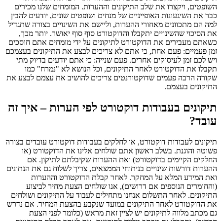
השופטים, ויקצרו את שלב התיקונים וההערות. המומחים שלנו מכירים
כבר את השיגעונות האופייניים של מנחים ושופטים שונים, יודעים להבין
למה הם מתכוונים מאחורי ההערות, וליישם את השינויים בצורה שתגדיל
את הסיכוי שהשינויים יתקבלו והדוקטורט סוף סוף יאושר. יותר מכך,
כשאתם מעבירים את הדוקטורט לתיקונים על ידי מומחים אתם חוסכים
זמן פעמיים: פעם אחת, כי אתם לא צריכים לבצע את התיקונים בעצמכם
ויש לכם זמן לעיסוקים אחרים. פעם שנייה: כי אתם יודעים בדיוק מתי
תקבלו את הדוקטורט לאחר התיקונים, וכל הנושא לא "נמרח" כמו
שקורה הרבה פעמים שדוקטורנטים צריכים להושיב את עצמם לבצע את
התיקונים בעצמם.
תיקונים בעבודות דוקטורט לפי הערות – איך זה
עובד?
תיקונים לעבודות דוקטורט, או לחלקים בעבודות דוקטורט עובדים בצורה
פשוטה והוגנת. בשלב ראשון אתם שולחים אלינו את הדוקטורט (או
החלקים הקיימים בדוקטורט) ואת ההערות שקיבלתם לתיקון. אם
ההערות דורשות שינויים בניתוחי הממצאים, צריך לשלוח גם את הנתונים
ואת המידע המלא על המחקר. לאחר קבלת הדוקטורט וההערות
(והחומרים הנוספים אם דרושים), אנו שולחים הצעת מחיר לביצוע
התיקונים. לאחר התשלום אנחנו מתחילים לעבוד על התיקונים ושולחים
את הדוקטורט לאחר התיקונים במועד שנקבע בהצעת המחיר. אם נדרש
גם מכתב מלווה לתיקונים יש לציין זאת מראש (כלומר לפני הצעת