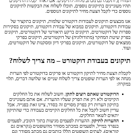
המחיר), ותקבלו גם מכתב מלווה לתיקונים. אם לאחר קבלת התיקונים
תהיו מעוניינים בתיקונים נוספים, תוכלו לשלוח את הבקשות לתיקונים
נוספים כדי לקבל הצעת מחיר לתיקונים הנוספים.
אנו מבצעים תיקונים לעבודות דוקטורט שלמות, תיקונים בתקציר של
עבודות דוקטורט, תיקונים במבוא של עבודת דוקטורט, תיקונים בסקירות
ספרות של דוקטורטים, תיקונים ברקע תיאורטי של דוקטורטים, תיקונים
בפרק שיטת המחקר (מתודולוגיה) של דוקטורטים, תיקונים בפרקי
ממצאים של דוקטורטים, תיקונים בפרקי דיון ומסקנות של דוקטורטים,
ועוד.
תיקונים בעבודת דוקטורט – מה צריך לשלוח?
לקבלת הצעת מחיר לתיקון דוקטורט או פרקים בדוקטורט לפי הערות
מנחה או לפי הערות שופטים צריך לשלוח שניים או שלושה דברים, תלוי
במקרה:
הדוקטורט שאתם רוצים לתקן
. חשוב לשלוח את כל החלקים
הקיימים ולא רק את הפרק שעליו ההערות. אם אתם מעוניינים
בתיקון הערות רק בפרק מסויים זה בסדר, ציינו זאת בפנייה. אבל
עדיין חשוב לקבל את כל החלקים הקיימים בעבודה כדי שהתיקון
יתאים לשאר החלקים.
ההערות לתיקון
. ההערות לפעמים מגיעות בתוך הקובץ, לפעמים
בנפרד במייל, ולפעמים במכתב מסודר מהשופטים (נקראים גם
קוראים). לעתים השופטים הללו כותבים גם מכתב מסודר וגם