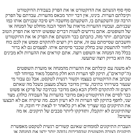
סוף סוף הגשתם את הדוקטורט או את הפרק בעבודת הדוקטורט
וקיבלתם הערות. בינינו, אין דבר יותר מבאס מהערות. עבדתם על הפרק
הרבה זמן והשקעתם בו, השקעתם מחשבה ויש סיבה שבניתם אותו כמו
שבניתם, ועכשיו ההערות מראות על חוסר הבנה מוחלט של המנחה או
של השופטים. אתם נדרשים לשנות דברים שפשוט יהרסו את הפרק הטוב
שכתבתם. יותר מזה, כתבתם כבר והגשתם את הפרק או את הדוקטורט
וחשבתם שסיימתם עם זה, אתם רק רוצים להתקדם וממש אין לכם כוח
לחזור להתעסק שוב בחלק שכבר סיימתם איתו. לפעמים גם לא ברור
בכלל מה המנחה או השופט רוצה. אתם קוראים את ההערות ולא מבינים
מה הוא בדיוק רוצה שתעשו.
לא משנה עם קיבלתם את ההערות מהמנחה או מועדת השופטים
(ה"קוראים"), תיקון לפי הערות הוא חלק מתסכל מאוד במיוחד למי
שכתב את הדוקטורט בעצמו וקשור רגשית לטקסט, אבל גם עבור מי
שנעזר בשירותי כתיבה, עדיין מדובר בשלב מעצבן כשכל מה שאתם
רוצים זה להתקדם לחלק הבא (אם מדובר בכתיבה של פרק) או פשוט
כבר לסיים את הדוקטורט (אם מדובר בהערות על העבודה כולה). מצד
שני, לחפף בתיקון לפי הערות זה לא רעיון חכם. מה שיקרה אם לא תבצעו
את התיקונים כמו שצריך אלא רק כלאחר יד לצאת ידי חובה, זה
שהתיקונים לא יתקבלו, ותזדקקו ליותר סבבים של תיקונים. אז מה
עושים?
העברת התיקונים למומחים שאינם קשורים רגשית לטקסט מאפשרת
תיקונים בצורה מקצועית שבסבירות גבוהה יותר ירצו את המנחה או