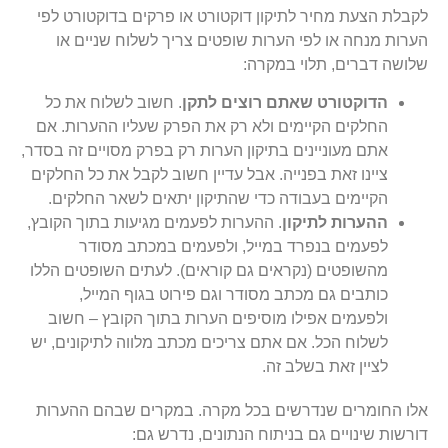
לקבלת הצעת מחיר לתיקון דוקטורט או פרקים בדוקטורט לפי
הערות מנחה או לפי הערות שופטים צריך לשלוח שניים או
שלושה דברים, תלוי במקרה:
הדוקטורט שאתם רוצים לתקן
. חשוב לשלוח את כל
החלקים הקיימים ולא רק את הפרק שעליו ההערות. אם
אתם מעוניינים בתיקון הערות רק בפרק מסויים זה בסדר,
ציינו זאת בפנייה. אבל עדיין חשוב לקבל את כל החלקים
הקיימים בעבודה כדי שהתיקון יתאים לשאר החלקים.
ההערות לתיקון
. ההערות לפעמים מגיעות בתוך הקובץ,
לפעמים בנפרד במייל, ולפעמים במכתב מסודר
מהשופטים (נקראים גם קוראים). לעתים השופטים הללו
כותבים גם מכתב מסודר וגם פירוט בגוף המייל,
ולפעמים אפילו מוסיפים הערות בתוך הקובץ – חשוב
לשלוח הכל. אם אתם צריכים מכתב מלווה לתיקונים, יש
לציין זאת בשלב זה.
אלו החומרים שנדרשים בכל מקרה. במקרים שבהם ההערות
דורשות שינויים גם בניתוח הנתונים, נדרש גם: