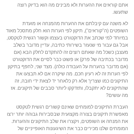
אתם קוראים את ההערות ולא מבינים מה הוא בדיוק רוצה
שתעשו.
לא משנה עם קיבלתם את ההערות מהמנחה או מועדת
השופטים (ה"קוראים"), תיקון לפי הערות הוא חלק מתסכל מאוד
במיוחד למי שכתב את הדוקטורט בעצמו וקשור רגשית לטקסט,
אבל גם עבור מי שנעזר בשירותי כתיבה, עדיין מדובר בשלב
מעצבן כשכל מה שאתם רוצים זה להתקדם לחלק הבא (אם
מדובר בכתיבה של פרק) או פשוט כבר לסיים את הדוקטורט
(אם מדובר בהערות על העבודה כולה). מצד שני, לחפף בתיקון
לפי הערות זה לא רעיון חכם. מה שיקרה אם לא תבצעו את
התיקונים כמו שצריך אלא רק כלאחר יד לצאת ידי חובה, זה
שהתיקונים לא יתקבלו, ותזדקקו ליותר סבבים של תיקונים. אז
מה עושים?
העברת התיקונים למומחים שאינם קשורים רגשית לטקסט
מאפשרת תיקונים בצורה מקצועית שבסבירות גבוהה יותר ירצו
את המנחה או השופטים, ויקצרו את שלב התיקונים וההערות.
המומחים שלנו מכירים כבר את השיגעונות האופייניים של