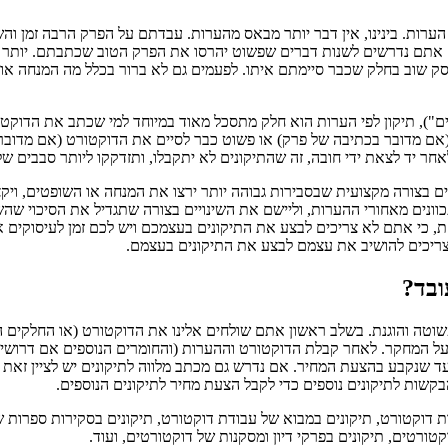
רות. בינינו, אין דבר יותר מבאס מהערות. עבדתם על הפרק הרבה זמן ו
. אתם נדרשים לשנות דברים שפשוט יהרסו את הפרק הטוב שכתבתם. יותר
ק שוב בחלק שכבר סיימתם איתו. לפעמים גם לא ברור בכלל מה המנחה או 
, תיקון לפי הערות הוא חלק מתסכל מאוד במיוחד למי שכתב את הדוקטור
 מדובר בכתיבה של פרק) או פשוט כבר לסיים את הדוקטורט (אם מדובר בה
ר יד לצאת ידי חובה, זה שהתיקונים לא יתקבלו, ותזדקקו ליותר סבבים של 
בצורה מקצועית שבסבירות גבוהה יותר ירצו את המנחה או השופטים, ויקצ
תכוונים מאחורי ההערות, וליישם את השינויים בצורה שתגדיל את הסיכוי שה
ת, כי אתם לא צריכים לבצע את התיקונים בעצמכם ויש לכם זמן לעיסוקים א
צריכים להושיב את עצמם לבצע את התיקונים בעצמם.
ובד?
פשוטה והוגנת. בשלב ראשון אתם שולחים אלינו את הדוקטורט (או החלקים
 על המחקר. לאחר קבלת הדוקטורט וההערות (והחומרים הנוספים אם דרושים
 שנקבע בהצעת המחיר. אם נדרש גם מכתב מלווה לתיקונים יש לציין זאת מ
בקשות לתיקונים נוספים כדי לקבל הצעת מחיר לתיקונים הנוספים.
ת דוקטורט, תיקונים במבוא של עבודת דוקטורט, תיקונים בסקירות ספרות ש
ורטים, תיקונים בפרקי דיון ומסקנות של דוקטורטים, ועוד.