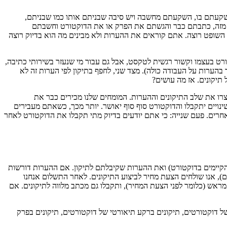
השקעתם בו, השקעתם מחשבה ויש סיבה שבניתם אותו כמו שבניתם,
 מזה, כתבתם כבר והגשתם את הפרק או את הדוקטורט וחשבתם
השופט רוצה. אתם קוראים את ההערות ולא מבינים מה הוא בדיוק רוצה
ט בעצמו וקשור רגשית לטקסט, אבל גם עבור מי שנעזר בשירותי כתיבה,
ערות על העבודה כולה). מצד שני, לחפף בתיקון לפי הערות זה לא
תיקונים. אז מה עושים?
רו את שלב התיקונים וההערות. המומחים שלנו מכירים כבר את
שינויים יתקבלו והדוקטורט סוף סוף יאושר. יותר מכך, כשאתם מעבירים
חרים. פעם שנייה: כי אתם יודעים בדיוק מתי תקבלו את הדוקטורט לאחר
 הקיימים בדוקטורט) ואת ההערות שקיבלתם לתיקון. אם ההערות דורשות
), אנו שולחים הצעת מחיר לביצוע התיקונים. לאחר התשלום אנחנו
ראש (כלומר לפני הצעת המחיר), ותקבלו גם מכתב מלווה לתיקונים. אם
ל דוקטורטים, תיקונים ברקע תיאורטי של דוקטורטים, תיקונים בפרק