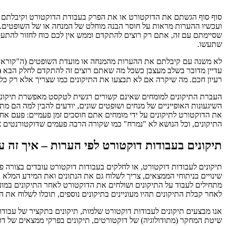
סוף סוף הגשתם את הדוקטורט או את הפרק בעבודת הדוקטורט וקיבלתם הע
ועכשיו ההערות מראות על חוסר הבנה מוחלט של המנחה או של השופטים
שסיימתם עם זה, אתם רק רוצים להתקדם וממש אין לכם כוח לחזור להתעס
שתעשו.
לא משנה עם קיבלתם את ההערות מהמנחה או מועדת השופטים (ה"קוראים")
עדיין מדובר בשלב מעצבן כשכל מה שאתם רוצים זה להתקדם לחלק הבא (אם
רעיון חכם. מה שיקרה אם לא תבצעו את התיקונים כמו שצריך אלא רק כלאח
העברת התיקונים למומחים שאינם קשורים רגשית לטקסט מאפשרת תיקונים 
השיגעונות האופייניים של מנחים ושופטים שונים, יודעים להבין למה הם מ
את הדוקטורט לתיקונים על ידי מומחים אתם חוסכים זמן פעמיים: פעם אח
התיקונים, וכל הנושא לא "נמרח" כמו שקורה הרבה פעמים שדוקטורנטים 
תיקונים בעבודות דוקטורט לפי הערות – איך זה ע
תיקונים לעבודות דוקטורט, או לחלקים בעבודות דוקטורט עובדים בצורה 
שינויים בניתוחי הממצאים, צריך לשלוח גם את הנתונים ואת המידע המלא
מתחילים לעבוד על התיקונים ושולחים את הדוקטורט לאחר התיקונים במועד
לאחר קבלת התיקונים תהיו מעוניינים בתיקונים נוספים, תוכלו לשלוח את ה
אנו מבצעים תיקונים לעבודות דוקטורט שלמות, תיקונים בתקציר של עבודו
שיטת המחקר (מתודולוגיה) של דוקטורטים, תיקונים בפרקי ממצאים של דוקט