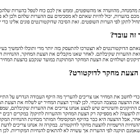
המנחה, מהוועדה או מהשופטים, וממש אין לכם כוח לטפל בהערות שלהם. 
מכם בהערות, יכול להיות שאתם לא מסכימים עם ההערות שלהם ולכן לא ב
 לתקן לפי הערות השופטים. זאת הסיבה שדוקטורנטים פונים אלינו כדי 
 זה עובד?
אתם הדוקטורנטים לא תצטרכו להתעסק בזה יותר מדי ותוכלו להמשיך בעיסו
ואת ההערות שקיבלתם. לאחר שאנו מקבלים את הצעת המחקר, ההנחיות ה
 התיקונים ושולחים את הצעת המחקר המתוקנת במועד שנקבע בהצעת המחיר.
ן הצעת מחקר לדוקטורט?
די לחשב את המחיר אנו צריכים להעריך מה היקף העבודה הנדרש על התיקוני
קבל את ההצעה במצבה הנוכחי. לכן לצורך הצעת המחיר יש לשלוח את הצעת 
 התיקונים והשינויים שיש לבצע אנחנו צריכים את ההערות שקיבלתם, שמפ
ות להצעה? לא מספיקה רק הצעת המחקר וההערות לתיקון? במקרים רבים יש 
אחר, אבל ההצעה היא כבר בהיקף המקסימלי המותר מבחינת ההנחיות המקורי
ה המקסימום המותר לפי ההנחיות הרשמיות להצעת מחקר לדוקטורט. במקרה זה אנחנו צרי
מנם תוקנה לפי ההערות אך עשויה לא להתאים להנחיות המקוריות. לכן חש