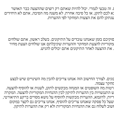
זה טבעי לגמרי. יכול להיות שאתם רק רוצים שההצעה כבר תאושר
א לכם לתקן, או כל סיבה אחרת. לא משנה מה הסיבה, אתם לא היחידים
שנתקן להם את הצעות המחקר לפי ההערות.
קיכם בזמן שאנחנו עובדים על התיקונים. בשלב ראשון, אתם שולחים
מקוריות להצעת המחקר וההערות שקיבלתם אנו שולחים הצעת מחיר
 את ההצעה לאחר התיקונים אתם יכולים להגיש.
ם. לצורך החישוב הזה אנחנו צריכים להבין מה השינויים שיש לבצע
המחקר עצמה.
רטות מה השופטים או המנחה מבקשים לתקן, לשנות או להוסיף להצעה.
התנגשויות בין ההערות לתיקון לבין ההנחיות המקוריות להצעה. המקרה
ות. לדוגמא, ההערות מבקשות להוסיף על נושא מסויים ברקע התיאורטי,
כים לדעת שעל כל פסקה שאנחנו צריכים להוסיף, אנחנו צריכים גם לקצר במקום
וב לשלוח גם את ההנחיות המקוריות ולא רק את ההערות לתיקון.