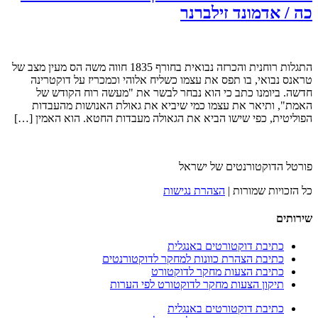
כה / אדמונד זילברנר
התגלות רוחנית והכרזה נבואית בחורף 1835 חווה משה הס מעין מצב של
טראנס נבואי, בו תפס את עצמו כשליח אלוהי וכמכריז על דוקטרינה
חדשה. ביומנו כתב כי הוא נבחר לבשר את "מעשה רוח הקודש של
האמת", ותיאר את עצמו כמי שיביא את גאולת האנושות מהעבדות
הפוליטית, כפי שישו הביא את הגאולה מעבדות החטא. הוא האמין […]
פורטל הדוקטורנטים של ישראל
כל הזכויות שמורות |
הצהרת נגישות
שירותים
כתיבת דוקטורטים באנגלית
כתיבת הצהרת כוונות למחקר לדוקטורנטים
כתיבת הצעות מחקר לדוקטורט
תיקון הצעות מחקר לדוקטורט לפי הערות
כתיבת דוקטורטים באנגלית