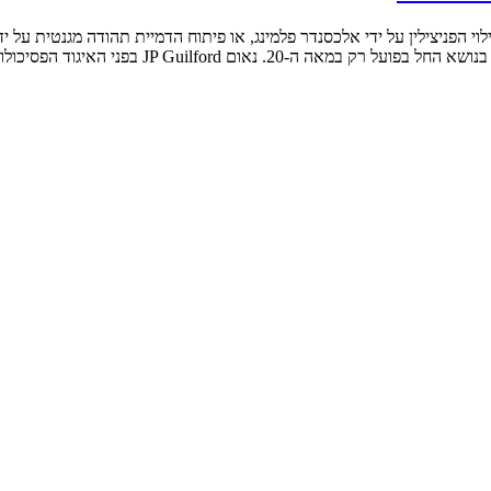
לוי הפניצילין על ידי אלכסנדר פלמינג, או פיתוח הדמיית תהודה מגנטית ע
JP Guilf בפני האיגוד הפסיכולוגי האמריקני […]