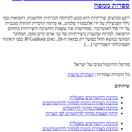
ספרות ממפה
רקע ומניעים יצירתיות היא מנוע לקידמה חברתית וחדשנות. דוגמאות כמו
גילוי הפניצילין על ידי אלכסנדר פלמינג, או פיתוח הדמיית תהודה מגנטית
על ידי פול לאוטרבור, ממחישות את עוצמת החשיבה היצירתית בתחום
הרפואה. למרות שהעניין ביצירתיות של בני אדם קיים מזמן, המחקר
המדעי בנושא החל בפועל רק במאה ה-20. נאום JP Guilford בפני האיגוד
הפסיכולוגי האמריקני […]
פורטל הדוקטורנטים של ישראל
כל הזכויות שמורות |
הצהרת נגישות
שירותים
כתיבת דוקטורטים באנגלית
כתיבת הצהרת כוונות למחקר לדוקטורנטים
כתיבת הצעות מחקר לדוקטורט
תיקון הצעות מחקר לדוקטורט לפי הערות
כתיבת דוקטורטים באנגלית
כתיבת הצהרת כוונות למחקר לדוקטורנטים