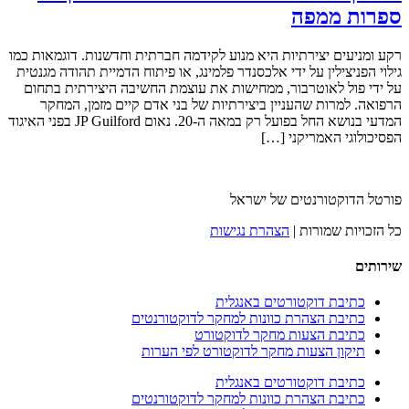
ספרות ממפה
רקע ומניעים יצירתיות היא מנוע לקידמה חברתית וחדשנות. דוגמאות כמו
גילוי הפניצילין על ידי אלכסנדר פלמינג, או פיתוח הדמיית תהודה מגנטית
על ידי פול לאוטרבור, ממחישות את עוצמת החשיבה היצירתית בתחום
הרפואה. למרות שהעניין ביצירתיות של בני אדם קיים מזמן, המחקר
המדעי בנושא החל בפועל רק במאה ה-20. נאום JP Guilford בפני האיגוד
הפסיכולוגי האמריקני […]
פורטל הדוקטורנטים של ישראל
כל הזכויות שמורות |
הצהרת נגישות
שירותים
כתיבת דוקטורטים באנגלית
כתיבת הצהרת כוונות למחקר לדוקטורנטים
כתיבת הצעות מחקר לדוקטורט
תיקון הצעות מחקר לדוקטורט לפי הערות
כתיבת דוקטורטים באנגלית
כתיבת הצהרת כוונות למחקר לדוקטורנטים